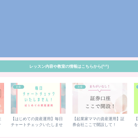
レッスン内容や教室の情報はこちらから(^^)
お金
お金
性
【はじめての資産運用】毎日
【起業家ママの資産運用】証
【
ナ
チャートチェックいたしませ
券会社ここで開設して！
を
向
ん！ しなくても元手が倍！
が