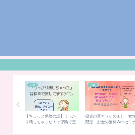
お金
お金
用】１年
【ちょっと保険の話】うっか
投資の基本（その１） 女
ゃってい
り壊しちゃった！は保険で直
限定 お金の無料Webセミ
よりも稼
してます
ーを受けたみた！ 初心者
け