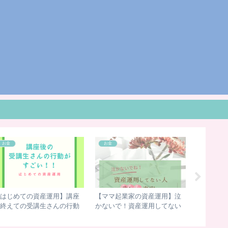
お金
お金
ブログ術
はじめての資産運用】講座
【ママ起業家の資産運用】泣
写真切り
終えての受講生さんの行動
かないで！資産運用してない
法 イン
やばい！
人の悲しい事実
に使えま