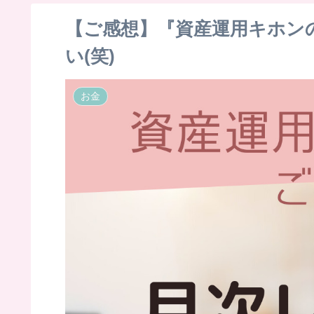
【ご感想】『資産運用キホン
い(笑)
お金