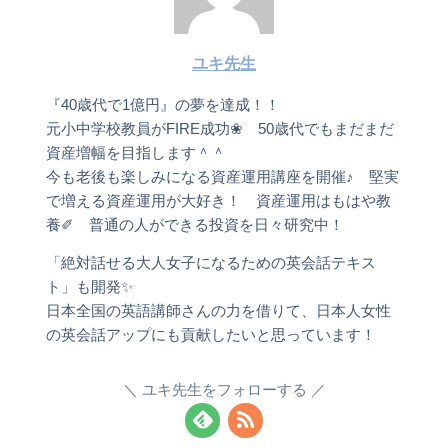
ユキ先生
『40歳代で1億円』の夢を達成！！
元小中学校教員がFIRE成功❀ 50歳代でもまだまだ
資産増幅を目指します＾＾
今も老後も楽しみになる資産運用講座を開催♪ 堅実
で増える資産運用が大好き！ 資産運用はもはや教
養✐ 普通の人ができる投資を日々研究中！
「絶対話せる大人女子になるための英会話テキス
ト」も開発✨
日本全国の英語講師さんの力を借りて、日本人女性
の英会話アップにも貢献したいと思っています！
ユキ先生をフォローする