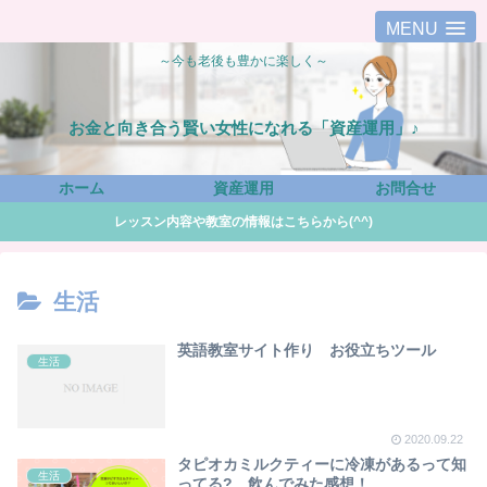
MENU
～今も老後も豊かに楽しく～
お金と向き合う賢い女性になれる「資産運用」♪
ホーム
資産運用
お問合せ
レッスン内容や教室の情報はこちらから(^^)
生活
英語教室サイト作り お役立ちツール
生活
2020.09.22
タピオカミルクティーに冷凍があるって知
生活
ってる? 飲んでみた感想！