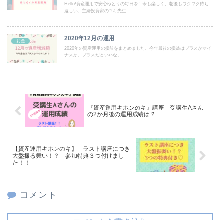
Hello!資産運用で安心ゆとりの毎日を！今も楽しく、老後もワクワク待ち
遠しい、主婦投資家のユキ先生...
2020年12月の運用
お金
2020年の資産運用の損益をまとめました。今年最後の損益はプラスかマイ
ナスか。プラスだといいな。
『資産運用キホンのキ』講座 受講生Aさん
の2か月後の運用成績は？
【資産運用キホンのキ】 ラスト講座につき
大盤振る舞い！？ 参加特典３つ付けまし
た！！
コメント