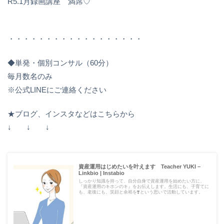
R5.1月録画講座 満席♡
・・・・・・・・・・・・・・・・・・
◆単発・個別コンサル（60分）
毎月数名のみ
※公式LINEにご連絡ください
★ブログ、インスタなどはこちらから
↓ ↓ ↓
資産運用はじめたいを叶えます Teacher YUKI –
Linkbio | Instabio
しっかり知識を持って、自分自身で資産運用を始めたい方に、
『資産運用のキホンのキ』をお伝えします。生活にも、子育てに
も、老後にも、笑顔と余裕を❣️という思いで活動しています。