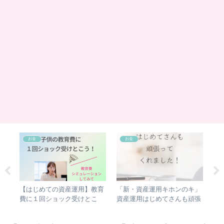
お金
お金
ユキ
【はじめての資産運用】教育
「新・資産運用キホンのキ」
【
増
費に１回ショック受けとこ
資産運用はじめてさんも頑張
を
間
う！ 教育費シミュレーショ
ってくれました！
ンもしてみてね！！