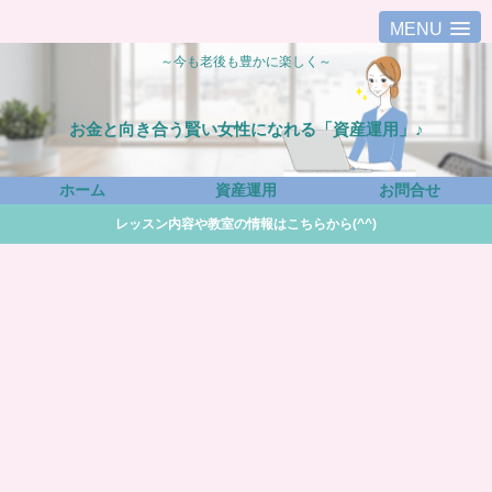
MENU
～今も老後も豊かに楽しく～
お金と向き合う賢い女性になれる「資産運用」♪
ホーム
資産運用
お問合せ
レッスン内容や教室の情報はこちらから(^^)