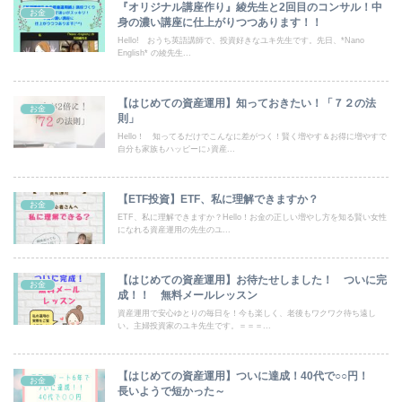
『オリジナル講座作り』綾先生と2回目のコンサル！中
お金
身の濃い講座に仕上がりつつあります！！
Hello! おうち英語講師で、投資好きなユキ先生です。先日、*Nano
English* の綾先生...
【はじめての資産運用】知っておきたい！「７２の法
お金
則」
Hello！ 知ってるだけでこんなに差がつく！賢く増やす＆お得に増やすで
自分も家族もハッピーに♪資産...
【ETF投資】ETF、私に理解できますか？
お金
ETF、私に理解できますか？Hello！お金の正しい増やし方を知る賢い女性
になれる資産運用の先生のユ...
【はじめての資産運用】お待たせしました！ ついに完
お金
成！！ 無料メールレッスン
資産運用で安心ゆとりの毎日を！今も楽しく、老後もワクワク待ち遠し
い。主婦投資家のユキ先生です。＝＝＝...
【はじめての資産運用】ついに達成！40代で○○円！
お金
長いようで短かった～