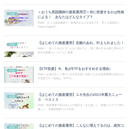
＜おうち英語講師の資産運用⑦＞何に投資するかは性格
お金
による！ あなたはどんなタイプ？
Hello! おうち英語講師で、投資好きなユキ先生です。早くも3回目の、
*Nano English*...
【はじめての資産運用】念願のあれ、叶えられました！
お金
Hello！ 知ってるだけでこんなに差がつく！賢く増やす＆お得に増やすで
自分も家族もハッピーに♪資産...
【ETF投資】今、私がETFをおすすめする理由♪
お金
Hello！お金の正しい増やし方を知る賢い女性になれる資産運用の先生のユ
キ先生です！前回は、ETFの...
【はじめての資産運用】ユキ先生の2021年重大ニュー
お金
ス ベスト３
Hello！資産運用で安心ゆとりの毎日を！今も楽しく、老後もワクワク待ち
遠しい、主婦投資家のユキ先生...
【はじめての資産運用】こんなに増えてるのは、絶対コ
お金