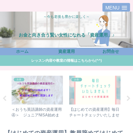
MENU
～今も老後も豊かに楽しく～
お金と向き合う賢い女性になれる「資産運用」♪
ホーム
資産運用
お問合せ
レッスン内容や教室の情報はこちらから(^^)
お金
お金
講
＜おうち英語講師の資産運用
【はじめての資産運用】毎日
＜
後の
④＞ ジュニアNISA始めま
チャートチェックいたしませ
⑦
す！ 楽天証券での実際に開
ん！ しなくても元手が倍！
よ
設します
プ
【はじめての資産運用】教員辞めてはじめて