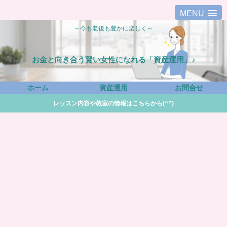
MENU
～今も老後も豊かに楽しく～
お金と向き合う賢い女性になれる「資産運用」♪
ホーム
資産運用
お問合せ
レッスン内容や教室の情報はこちらから(^^)