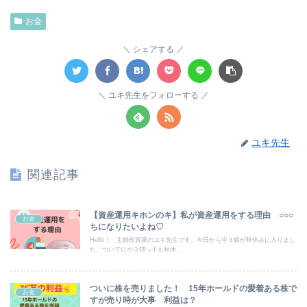
お金
シェアする
ユキ先生をフォローする
ユキ先生
関連記事
【資産運用キホンのキ】私が資産運用をする理由 ○○○
お金
ちになりたいよね♡
Hello！ 主婦投資家のユキ先生です。今日から中３娘が秋休みに入りまし
た。ついでに小３甥っ子も秋休...
ついに株を売りました！ 15年ホールドの愛着ある株で
お金
すが売り時が大事 利益は？