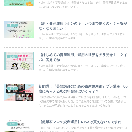
Hello！おうち英語講師で、投資好きなユキ先生です。資産運用講座では株
のお話はしないのですが、いず...
【新・資産運用キホンのキ】いつまで働くの～？不安が
お金
なくなりました！
Hello!資産運用で安心ゆとりの毎日を！今も楽しく、老後もワクワク待ち
遠しい、主婦投資家のユキ先生...
【はじめての資産運用】運用の世界をチラ見せ！ クイ
お金
ズに答えてね
Hello!資産運用で安心ゆとりの毎日を！今も楽しく、老後もワクワク待ち
遠しい主婦投資家のユキ先生で...
初開講！『英語講師のための資産運用術』プレ講座 65
お金
歳にもらえる私の年金額はいくら？？
『英語講師のための資産運用術』プレ講座を初開催しました。今回は、プ
レ講座の中で質問があった自分の年金を知る方法についてを書いてみまし
た。あなたが65歳になったときにもらえる年金はいくらかな？
【起業家ママの資産運用】NISAは買えないんですね！
お金
Hello！知ってるだけでこんなに差がつく！賢く増やす＆お得に増やすで自
分も家族もハッピーに♪資産運...