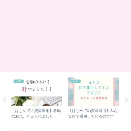
お金
お金
昭和
【はじめての資産運用】念願
【はじめての資産運用】みん
投
チ
のあれ、叶えられました！
な何で運用しているのです
限
か?いろんな運用先をチェッ
ー
ク！
け