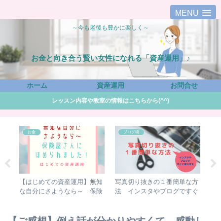
MENU
～今も老後も豊かに楽しく～
お金と向き合う賢い女性になれる「資産運用」♪
ホーム
資産運用
お問合せ
レッスン内容や教室の情報はこちらから(^^)
お金
ブログ術
老後
【はじめての資産運用】無知
写真切り抜きの１番簡単な方
Wo
たい
な自分にさようなら～ 保険
法 インスタやブログですぐ
し
屋さんにほめられました！
に使えます
直
【ご感想】例え話が分かりやすくて、感動し