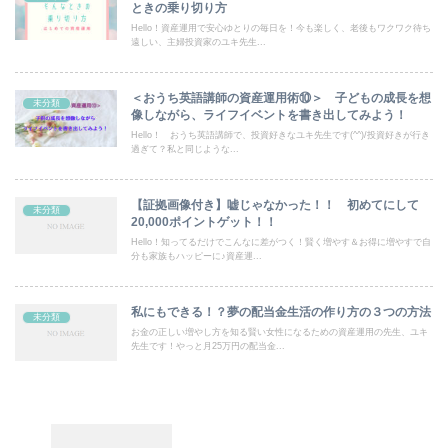
ときの乗り切り方
Hello！資産運用で安心ゆとりの毎日を！今も楽しく、老後もワクワク待ち
遠しい、主婦投資家のユキ先生...
＜おうち英語講師の資産運用術⑩＞ 子どもの成長を想
未分類
像しながら、ライフイベントを書き出してみよう！
Hello！ おうち英語講師で、投資好きなユキ先生です(^^)/投資好きが行き
過ぎて？私と同じような...
【証拠画像付き】嘘じゃなかった！！ 初めてにして
未分類
20,000ポイントゲット！！
Hello！知ってるだけでこんなに差がつく！賢く増やす＆お得に増やすで自
分も家族もハッピーに♪資産運...
私にもできる！？夢の配当金生活の作り方の３つの方法
未分類
お金の正しい増やし方を知る賢い女性になるための資産運用の先生、ユキ
先生です！やっと月25万円の配当金...