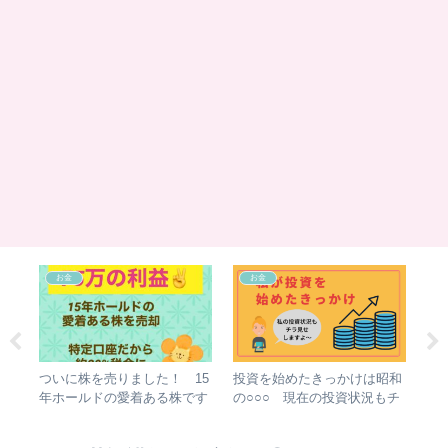
お金
お金
なん
ついに株を売りました！ 15
投資を始めたきっかけは昭和
覗
うに
年ホールドの愛着ある株です
の○○○ 現在の投資状況もチ
ブ
が売り時が大事 利益は？
ラ見せ！！