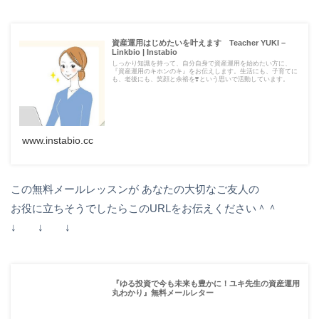
資産運用はじめたいを叶えます Teacher YUKI –
Linkbio | Instabio
しっかり知識を持って、自分自身で資産運用を始めたい方に、
『資産運用のキホンのキ』をお伝えします。生活にも、子育てに
も、老後にも、笑顔と余裕を❣️という思いで活動しています。
www.instabio.cc
この無料メールレッスンが あなたの大切なご友人の
お役に立ちそうでしたらこのURLをお伝えください＾＾
↓ ↓ ↓
『ゆる投資で今も未来も豊かに！ユキ先生の資産運用
丸わかり』無料メールレター