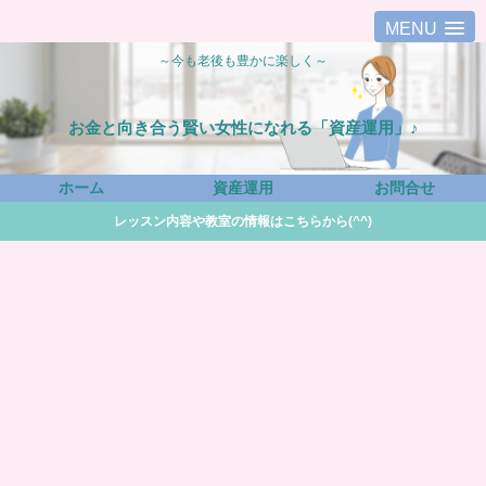
MENU
～今も老後も豊かに楽しく～
お金と向き合う賢い女性になれる「資産運用」♪
ホーム
資産運用
お問合せ
レッスン内容や教室の情報はこちらから(^^)