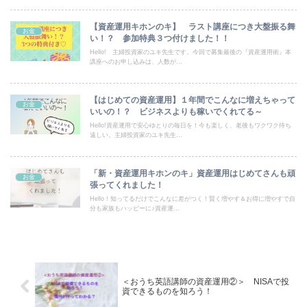
【資産運用キホンのキ】 ラスト講座につき大盤振る舞
お金
い！？ 参加特典３つ付けました！！
Hello! 主婦投資家のユキ先生です。今回で募集最後の『資産運用術』本
講座へのお申し込みは、人数が...
【はじめての資産運用】１年間でこんなに増えちゃって
お金
いいの！？ ビジネスよりも稼いでくれてる～
Hello!資産運用で安心ゆとりの毎日を！今も楽しく、老後もワクワク待ち
遠しい。主婦投資家のユキ先生...
「新・資産運用キホンのキ」資産運用はじめてさんも頑
お金
張ってくれました！
Hello！知ってるだけでこんなに差がつく！賢く増やす＆お得に増やすで自
分も家族もハッピーに♪資産運...
＜おうち英語講師の資産運用②＞ NISAで投
資できるものを知ろう！