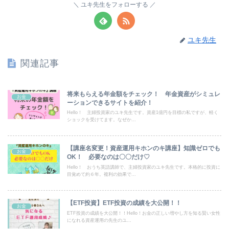
ユキ先生をフォローする
ユキ先生
関連記事
将来もらえる年金額をチェック！ 年金資産がシミュレ
お金
ーションできるサイトを紹介！
Hello！ 主婦投資家のユキ先生です。資産1億円を目標の私ですが、軽く
ショックを受けてます。なぜか...
【講座名変更！資産運用キホンのキ講座】知識ゼロでも
お金
OK！ 必要なのは〇〇だけ♡
Hello！ おうち英語講師で、主婦投資家のユキ先生です。本格的に投資に
目覚めて約６年。複利の効果で...
【ETF投資】ETF投資の成績を大公開！！
お金
ETF投資の成績を大公開！！Hello！お金の正しい増やし方を知る賢い女性
になれる資産運用の先生のユ...