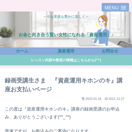
MENU
～今も老後も豊かに楽しく～
お金と向き合う賢い女性になれる「資産運用」♪
ホーム
資産運用
お問合せ
レッスン内容や教室の情報はこちらから(^^)
録画受講生さま 『資産運用キホンのキ』講
座お支払いページ
2022.01.16
2021.12.27
この度は『資産運用キホンのキ』講座の録画受講のお申込
み、ありがとうございます(*^_^*)
早速ですが、お申込みのご案内になります。